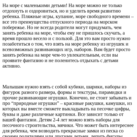
На море с маленькими детьми! На море можно не только
отдохнуть и оздоровиться, но и уделить время развитию
ребенка. Пляжные игры, купание, море свободного времени –
все это преимущества отпускного периода на морском
побережье. Но не всегда родители могут придумать, чем
занять ребенка на море, чтобы ему не пришлось скучать, а
время прошло весело и с пользой. Для это вам просто нужно
позаботиться о том, что взять на море ребенку из игрушек и
всевозможных развивающих игр, наборов. Вам будет просто
занять ребенка на море чем-то увлекательным, если вы
проявите фантазию и не поленитесь отдыхать с детьми
активно.
Малышам нужно взять с собой кубики, шарики, наборы из
фигурок разного размера, формы и текстуры, пирамидки и
прочие развивающие игрушки. Конечно, не стоит забывать и
про “природные игрушки” – красивые ракушки, камушки, из
которых вы вместе сможете выкладывать на песочке цифры,
буквы и даже различные картинки. Все зависит только от
вашей фантазии. Детям 2-4 лет можно взять наборы для
песочного строительства, мячики. Что может быть интереснее
для ребенка, чем возводить прекрасные замки из песка со
своими родителями или другими детьми, лепить фигуры