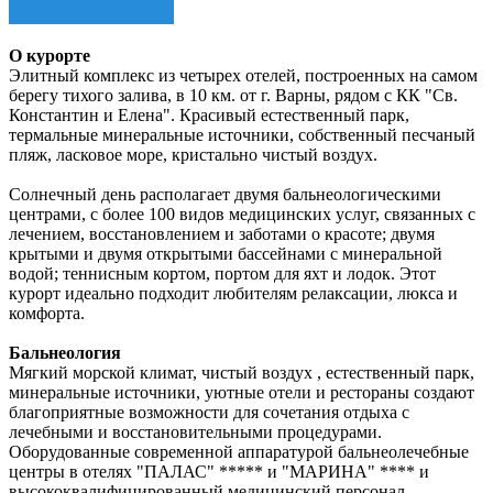
О курорте
Элитный комплекс из четырех отелей, построенных на самом
берегу тихого залива, в 10 км. от г. Варны, рядом с КК "Св.
Константин и Елена". Красивый естественный парк,
термальные минеральные источники, собственный песчаный
пляж, ласковое море, кристально чистый воздух.
Солнечный день располагает двумя бальнеологическими
центрами, с более 100 видов медицинских услуг, связанных с
лечением, восстановлением и заботами о красоте; двумя
крытыми и двумя открытыми бассейнами с минеральной
водой; теннисным кортом, портом для яхт и лодок. Этот
курорт идеально подходит любителям релаксации, люкса и
комфорта.
Бальнеология
Мягкий морской климат, чистый воздух , естественный парк,
минеральные источники, уютные отели и рестораны создают
благоприятные возможности для сочетания отдыха с
лечебными и восстановительными процедурами.
Оборудованные современной аппаратурой бальнеолечебные
центры в отелях "ПАЛАС" ***** и "МАРИНА" **** и
высококвалифицированный медицинский персонал