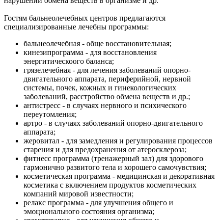
нарушении обмена веществ в организме и др.
Гостям бальнеолечебных центров предлагаются
специализированные лечебны программы:
бальнеолечебная - обще восстановительная;
кинезипрограмма - для восстановления
энергитическоого баланса;
грязелечебная - для лечения заболеваний опорно-
двигательного аппарата, периферийной, нервной
системы, почек, кожных и гинекологических
заболеваний, расстройство обмена веществ и др.;
антистресс - в случаях нервного и психического
переутомления;
артро - в случаях заболеваний опорно-двигательного
аппарата;
жеровитал - для замедления и регулирования процессов
старения и для предохранения от атеросклероза;
фитнесс программа (тренажерный зал) для здорового
гармонично развитого тела и хорошего самочувствия;
косметическая программа - медицинская и декоративная
косметика с включением продуктов косметических
компаний мировой известности;
релакс программа - для улучшения общего и
эмоционального состояния организма;