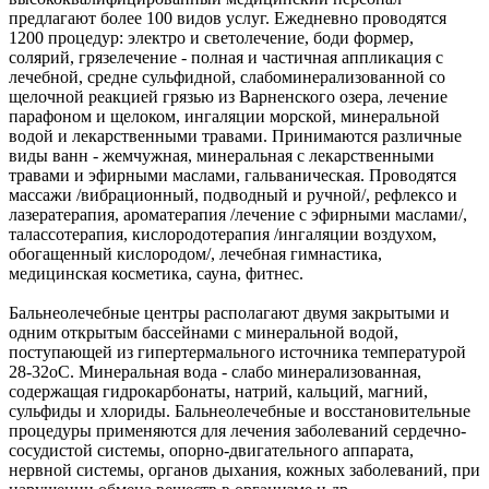
предлагают более 100 видов услуг. Ежедневно проводятся
1200 процедур: электро и светолечение, боди формер,
солярий, грязелечение - полная и частичная аппликация с
лечебной, средне сульфидной, слабоминерализованной со
щелочной реакцией грязью из Варненского озера, лечение
парафоном и щелоком, ингаляции морской, минеральной
водой и лекарственными травами. Принимаются различные
виды ванн - жемчужная, минеральная с лекарственными
травами и эфирными маслами, гальваническая. Проводятся
массажи /вибрационный, подводный и ручной/, рефлексо и
лазератерапия, ароматерапия /лечение с эфирными маслами/,
талассотерапия, кислородотерапия /ингаляции воздухом,
обогащенный кислородом/, лечебная гимнастика,
медицинская косметика, сауна, фитнес.
Бальнеолечебные центры располагают двумя закрытыми и
одним открытым бассейнами с минеральной водой,
поступающей из гипертермального источника температурой
28-32оС. Минеральная вода - слабо минерализованная,
содержащая гидрокарбонаты, натрий, кальций, магний,
сульфиды и хлориды. Бальнеолечебные и восстановительные
процедуры применяются для лечения заболеваний сердечно-
сосудистой системы, опорно-двигательного аппарата,
нервной системы, органов дыхания, кожных заболеваний, при