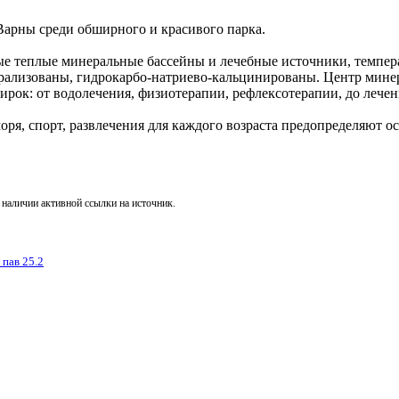
Варны среди обширного и красивого парка.
 теплые минеральные бассейны и лечебные источники, температ
ерализованы, гидрокарбо-натриево-кальцинированы. Центр мине
ирок: от водолечения, физиотерапии, рефлексотерапии, до лечен
оря, спорт, развлечения для каждого возраста предопределяют 
 наличии активной ссылки на источник.
 пав 25.2