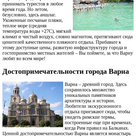
принимать туристов в любое
время года. Но летом,
безусловно, здесь аншлаг.
Ухоженные песчаные пляжи,
теплое море (средняя
температура воды +27С), мягкий
климат и чистый воздух, словно магнитом, притягивают сюда
ценителей качественного пляжного отдыха. Прибавьте к
этому доступные цены, развитую инфраструктуру города и
гостеприимство местных жителей – Вы поймете, за что Варну
любят во всем мире!
Достопримечательности города Варна
Варна – древний город. Здесь
сохранилось множество
уникальных памятников
архитектуры и истории.
Любители экскурсионного
отдыха приезжают сюда, чтобы
увидеть римские термы,
построенные еще при временах,
когда Рим правил на Балканах.
Ценной достопримечательностью Варны является монастырь