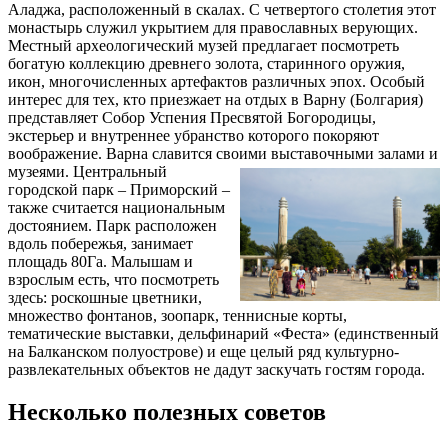
Аладжа, расположенный в скалах. С четвертого столетия этот
монастырь служил укрытием для православных верующих.
Местный археологический музей предлагает посмотреть
богатую коллекцию древнего золота, старинного оружия,
икон, многочисленных артефактов различных эпох. Особый
интерес для тех, кто приезжает на отдых в Варну (Болгария)
представляет Собор Успения Пресвятой Богородицы,
экстерьер и внутреннее убранство которого покоряют
воображение. Варна славится своими выставочными залами и
музеями.
Центральный
городской парк – Приморский –
также считается национальным
достоянием. Парк расположен
вдоль побережья, занимает
площадь 80Га. Малышам и
взрослым есть, что посмотреть
здесь: роскошные цветники,
множество фонтанов, зоопарк, теннисные корты,
тематические выставки, дельфинарий «Феста» (единственный
на Балканском полуострове) и еще целый ряд культурно-
развлекательных объектов не дадут заскучать гостям города.
Несколько полезных советов