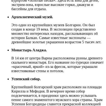
курортом «Золотые пески». Здесь есть зона для детей,
экстрим-зона, взрослые высокие горки, джакузи и
бассейны для отдыха.
Археологический музей.
Это один из крупнейших музеев Болгарии. Он был
создан в конце 19 века. В экспозиции представлено
множество интересных находок, рассказывающих об
истории Балкан. Самые известные экспонаты —
древнейшие золотые украшения возрастом 5 тысяч лет.
Монастырь Аладжа.
В 14 км от центра Варны расположены руины древнего
скального монастыря. Его название по-турецки означает
«красочный, яркий» из-за фресок, которые украшали
известняковые стены и потолок.
Успенский собор.
Крупнейший болгарский храм расположен на площади
Кирилла и Мефодия. В вечернее время собор
подсвечивается, в праздники здесь можно услышать
пение самого знаменитого мужского хора страны. Храм
Успения Богородицы славится прекрасной коллекцией