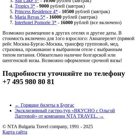
Salt Lake 3*
-
10500
рублей (завтрак)
Tropics 3*
-
9000
рублей (завтрак)
Princess Residence 4*
-
10500
рублей (завтрак)
Maria Revas 5*
-
16000
рублей (завтрак)
Interhotel Pomorie 3*
-
16000
рублей (все включено)
Возможно размещение в других отелях и другие даты. В
стоимость включено для 1ого взрослого: Авиаперелет (прямой
рейс Москва-Бургас-Москва, трансфер групповой, мед.
страховка, проживание в выбранном отеле с выбранным
типом питания. Обязательно наличие болгарской или
шенгенской визы. Возможно оформление срочной визы!
Подробности уточняйте по телефону
+7 495 980 80 81
← Горящие билеты в Бургас
Эксклюзивный гастро-тур «ВКУСНО с Ольгой
Лаптевой» от компании NTA TRAVEL. →
© NTA Bulgaria Travel company, 1991 - 2025
Карта сайта